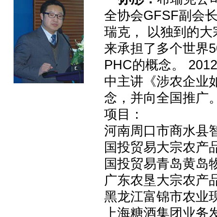
全协会GFSF副会
瑞克， 以独到的大
来承担了多个世界5
PHC的概念。 2
中主讲《涉农企业
念，并向全国推广。
项目：
河南周口市商水县
国投贸易大宗农产
国投贸易青岛黄岛
广东农垦大宗农产
黑龙江富锦市农业
上海糖酒集团业务